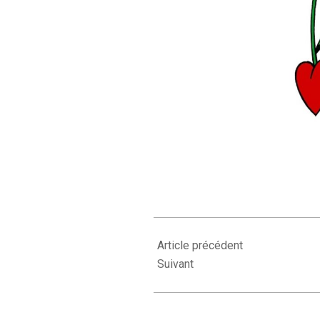
2022-
02-
Article précédent
08
Suivant