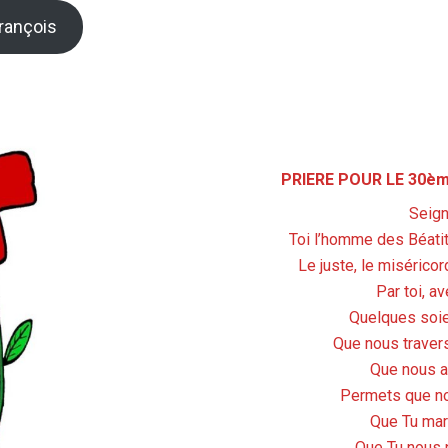
rançois
PRIERE POUR LE 30è
Seign
Toi l’homme des Béatitu
Le juste, le misérico
Par toi, av
Quelques soi
Que nous travers
Que nous av
Permets que no
Que Tu mar
Que Tu nous p