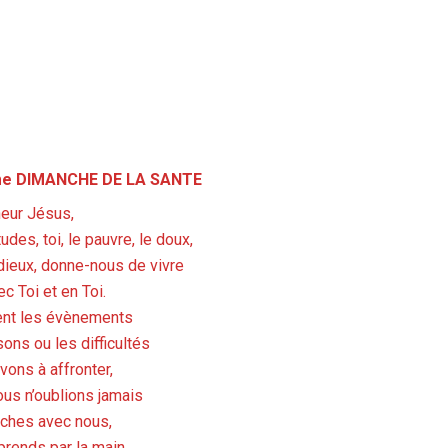
me DIMANCHE DE LA SANTE
eur Jésus,
des, toi, le pauvre, le doux,
rdieux, donne-nous de vivre
ec Toi et en Toi.
ent les évènements
ons ou les difficultés
ons à affronter,
us n’oublions jamais
ches avec nous,
rends par la main,