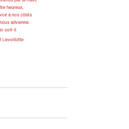
être heureux,
voir à nos côtés
l nous advienne.
i soit-il.
l Lavoillotte