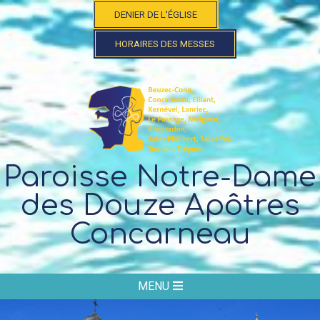
Skip
DENIER DE L'ÉGLISE
to
content
HORAIRES DES MESSES
Paroisse Notre-Dame
des Douze Apôtres
Concarneau
Secondary
MENU
Navigation
Menu