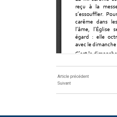
2022-
03-
Article précédent
25
Suivant