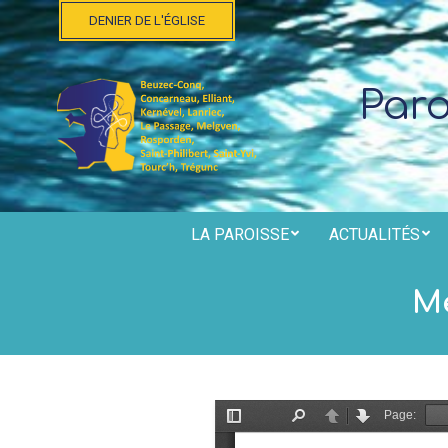
Skip
DENIER DE L'ÉGLISE
to
content
Par
LA PAROISSE
ACTUALITÉS
Me