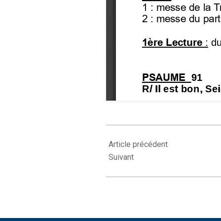
2024-
06-
Article précédent
06
Suivant