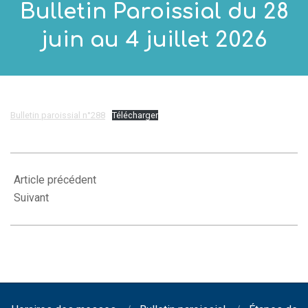
Bulletin Paroissial du 28
juin au 4 juillet 2026
Bulletin paroissial n°288
Télécharger
2026-
06-
Article précédent
26
Suivant