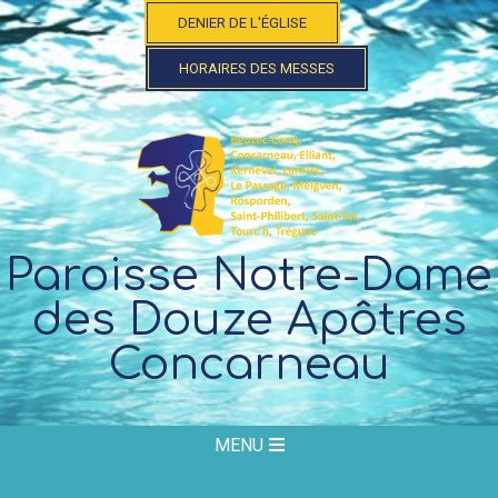
Skip
DENIER DE L'ÉGLISE
to
content
HORAIRES DES MESSES
Paroisse Notre-Dame
des Douze Apôtres
Concarneau
Secondary
MENU
Navigation
Menu