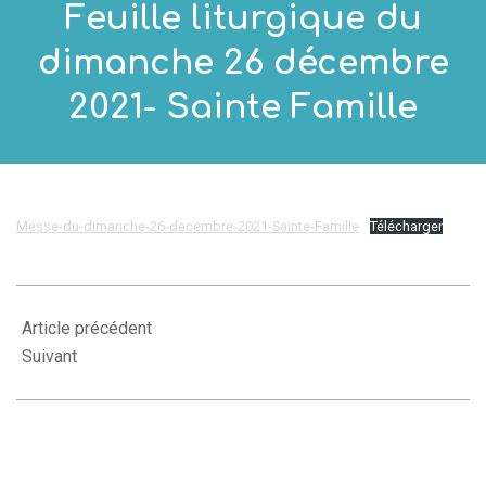
Feuille liturgique du
dimanche 26 décembre
2021- Sainte Famille
Messe-du-dimanche-26-decembre-2021-Sainte-Famille
Télécharger
2021-
12-
Article précédent
01
Suivant