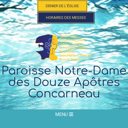
Skip
DENIER DE L'ÉGLISE
to
content
HORAIRES DES MESSES
Paroisse Notre-Dame
des Douze Apôtres
Concarneau
Secondary
MENU
Navigation
Menu