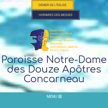
Skip
DENIER DE L'ÉGLISE
to
content
HORAIRES DES MESSES
Paroisse Notre-Dame
des Douze Apôtres
Concarneau
Secondary
MENU
Navigation
Menu