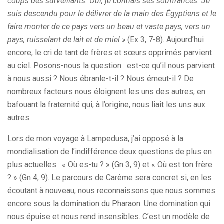
coups des surveillants. Oui, je connais ses souffrances. Je
suis descendu pour le délivrer de la main des Égyptiens et le
faire monter de ce pays vers un beau et vaste pays, vers un
pays, ruisselant de lait et de miel »
(Ex 3, 7-8). Aujourd’hui
encore, le cri de tant de frères et sœurs opprimés parvient
au ciel. Posons-nous la question : est-ce qu’il nous parvient
à nous aussi ? Nous ébranle-t-il ? Nous émeut-il ? De
nombreux facteurs nous éloignent les uns des autres, en
bafouant la fraternité qui, à l’origine, nous liait les uns aux
autres.
Lors de mon voyage à Lampedusa, j’ai opposé à la
mondialisation de l’indifférence deux questions de plus en
plus actuelles : « Où es-tu ? » (Gn 3, 9) et « Où est ton frère
? » (Gn 4, 9). Le parcours de Carême sera concret si, en les
écoutant à nouveau, nous reconnaissons que nous sommes
encore sous la domination du Pharaon. Une domination qui
nous épuise et nous rend insensibles. C’est un modèle de