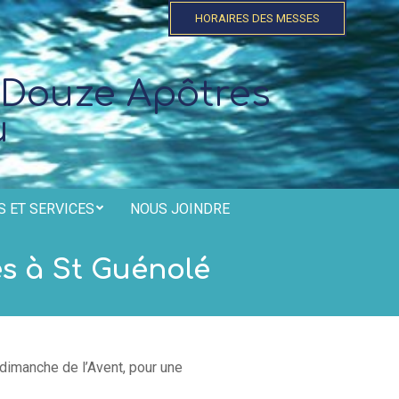
HORAIRES DES MESSES
 Douze Apôtres
u
 ET SERVICES
NOUS JOINDRE
es à St Guénolé
dimanche de l’Avent, pour une