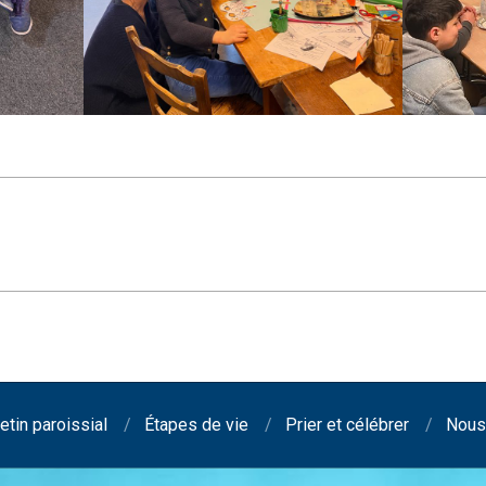
etin paroissial
Étapes de vie
Prier et célébrer
Nous 