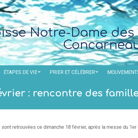
oisse Notre-Dame des
Concarnea
ÉTAPES DE VIE
PRIER ET CÉLÉBRER
MOUVEMENTS
Secondary
Navigation
vrier : rencontre des famill
Menu
sont retrouvées ce dimanche 18 février, après la messe du 1er 