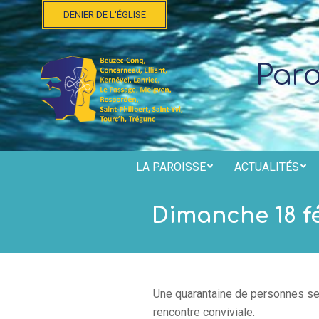
Skip
DENIER DE L'ÉGLISE
to
content
Par
LA PAROISSE
ACTUALITÉS
Dimanche 18 fé
Une quarantaine de personnes se 
rencontre conviviale.