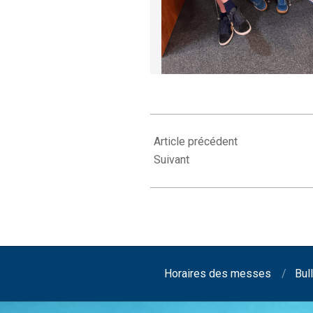
2024-
02-
Article précédent
19
Suivant
Horaires des messes
Bull